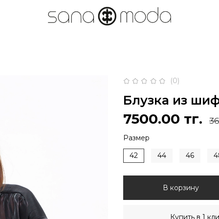
(0)
Блузка из ши
7500.00 тг.
36
Размер
42
44
46
4
В корзину
Купить в 1 кл