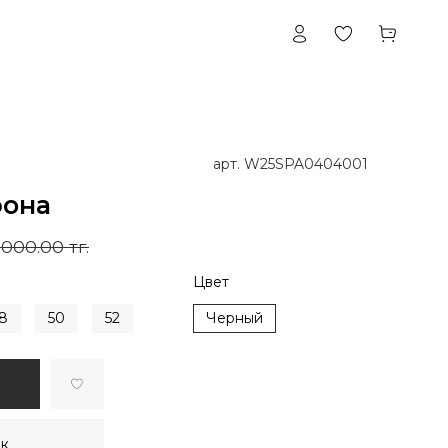
арт.
W25SPA0404001
фона
000.00 тг.
Цвет
8
50
52
Черный
ик