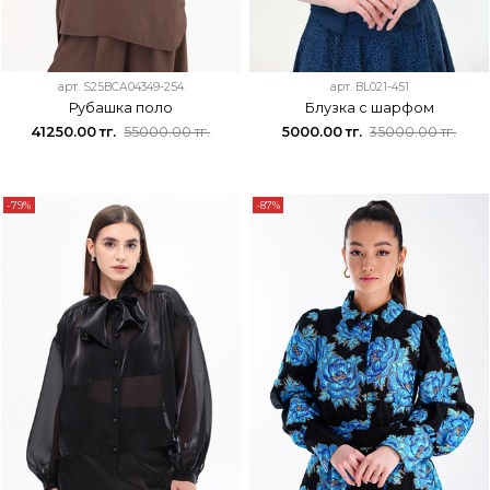
арт.
S25BCA04349-254
арт.
BL021-451
Рубашка поло
Блузка с шарфом
41250.00 тг.
55000.00 тг.
5000.00 тг.
35000.00 тг.
-79%
-87%