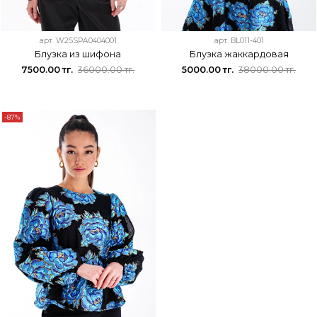
арт.
W25SPA0404001
арт.
BL011-401
Блузка из шифона
Блузка жаккардовая
7500.00 тг.
36000.00 тг.
5000.00 тг.
38000.00 тг.
-87%