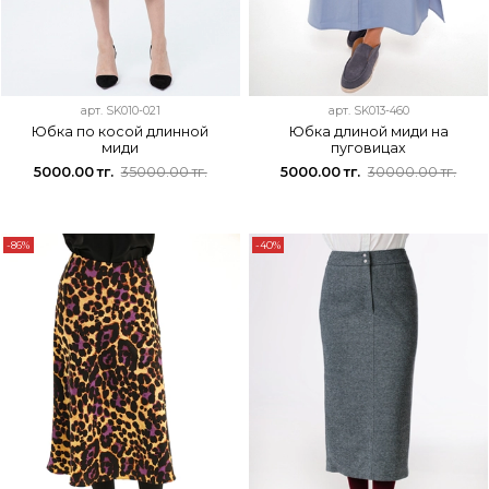
арт.
SK010-021
арт.
SK013-460
Юбка по косой длинной
Юбка длиной миди на
миди
пуговицах
5000.00 тг.
35000.00 тг.
5000.00 тг.
30000.00 тг.
-86%
-40%