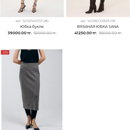
арт.
S25SPA01257-280
арт.
W25BCC05329-259
Юбка букле
ВЯЗАНАЯ ЮБКА SANA
39000.00 тг.
52000.00 тг.
41250.00 тг.
55000.00 тг.
-25%