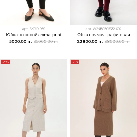
арт.
SK010-959
арт.
W24BCB05332-010
Юбка по косой animal print
Юбка прямая графитовая
5000.00 тг.
35000.00 тг.
22800.00 тг.
38000.00 тг.
-25%
-25%