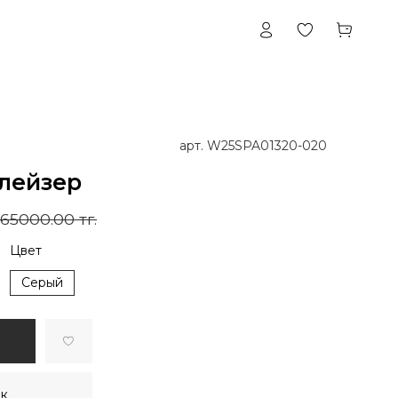
арт.
W25SPA01320-020
лейзер
65000.00 тг.
Цвет
Серый
ик