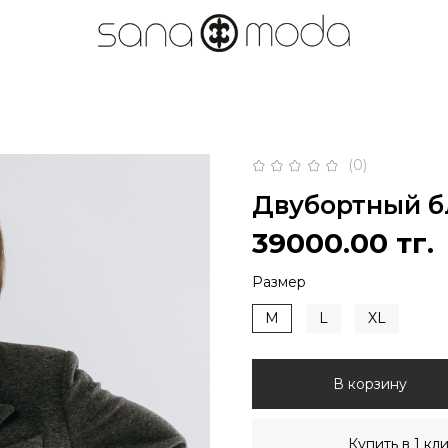
(0)
Двубортный б
39000.00 тг.
Размер
M
L
XL
В корзину
Купить в 1 кл