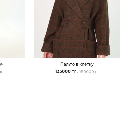
нч
Пальто в клетку
135000 тг.
г.
180000 тг.