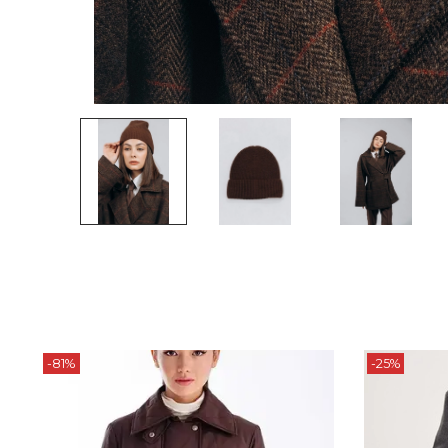
-81%
-25%