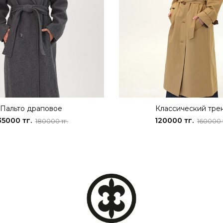
Пальто драповое
Классический тре
35000 тг.
120000 тг.
180000 тг.
160000 т