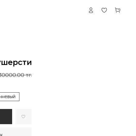
ушерсти
30000.00 тг.
чневый
ик