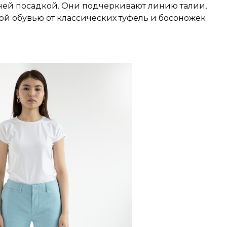
дней посадкой. Они подчеркивают линию талии,
ой обувью от классических туфель и босоножек