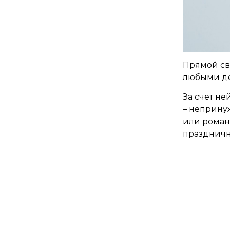
Прямой св
любыми д
За счет не
– непринуж
или роман
праздничн