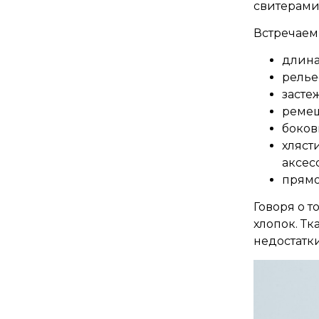
свитерами
Встречаем
длина
релье
засте
ремеш
боков
хляст
аксес
прямо
Говоря о т
хлопок. Т
недостатк