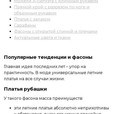
Модели А-силуэта с длинным рукавом
Прямой крой с разрезом по ноге и
объемным рукавом
Платья с запахом
Сарафаны
Фасоны с открытой спиной и плечами
Актуальные цвета и ткани
Популярные тенденции и фасоны
Главная идея последних лет – упор на
практичность. В моде универсальные летние
платья на все случаи жизни.
Платья рубашки
У такого фасона масса преимуществ:
эти летние платья абсолютно неприхотливы