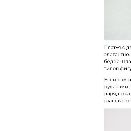
Платья с 
элегантно
бедер. Пла
типов фигу
Если вам 
рукавами.
наряд точн
главные т