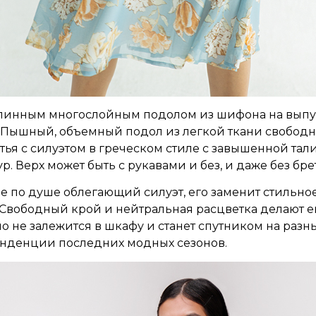
длинным многослойным подолом из шифона на выпус
. Пышный, объемный подол из легкой ткани свободн
тья с силуэтом в греческом стиле с завышенной та
р. Верх может быть с рукавами и без, и даже без бр
не по душе облегающий силуэт, его заменит стильно
 Свободный крой и нейтральная расцветка делают е
о не залежится в шкафу и станет спутником на разны
енденции последних модных сезонов.