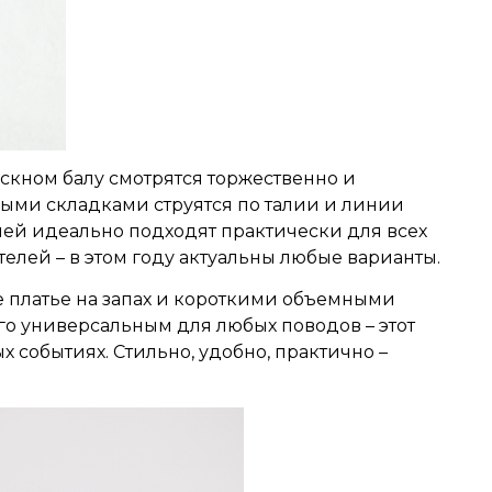
кном балу смотрятся торжественно и
ыми складками струятся по талии и линии
лией идеально подходят практически для всех
етелей – в этом году актуальны любые варианты.
е платье на запах и короткими объемными
го универсальным для любых поводов – этот
х событиях. Стильно, удобно, практично –