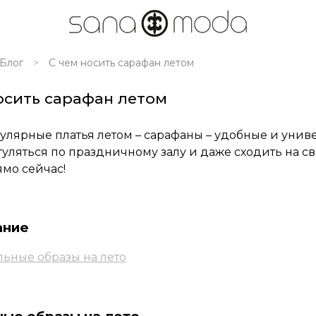
Блог
С чем носить сарафан летом
осить сарафан летом
лярные платья летом – сарафаны – удобные и униве
гуляться по праздничному залу и даже сходить на с
ямо сейчас!
ание
льные образы на лето