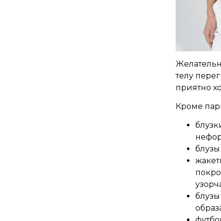
Желательно
телу перег
приятно хо
Кроме пар
блузк
нефор
блузы
жакет
покро
узорч
блузы
образа
футбо