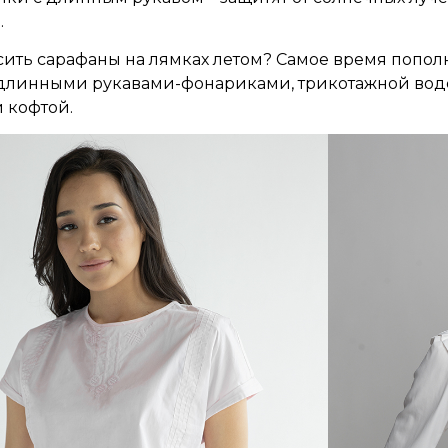
.
осить сарафаны на лямках летом? Самое время поп
 длинными рукавами-фонариками, трикотажной вод
 кофтой.