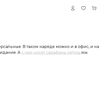
рсальные. В таком наряде можно и в офис, и на
видание. А
с чем носят сарафаны летом
, мы