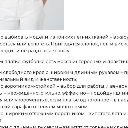
 выбирать модели из тонких летних тканей – в жар
реться или вспотеть. Пригодятся хлопок, лен и вис
лодит и не раздражает кожу.
ы платье-футболка есть масса интересных и практич
и свободного кроя с широким длинным рукавом – п
мальный вид и женственность;
 с воротником-стойкой – выбор для работы и вечерн
ы – неожиданно, стильно, эффектно – подойдут дл
я или укороченные, если платье однотонное – в пару
атый сарафан оттеняем монохромом;
 с широким отложным воротником – хит этого лета 
;
лки с длинным рукавом – защитят от солнечных луч