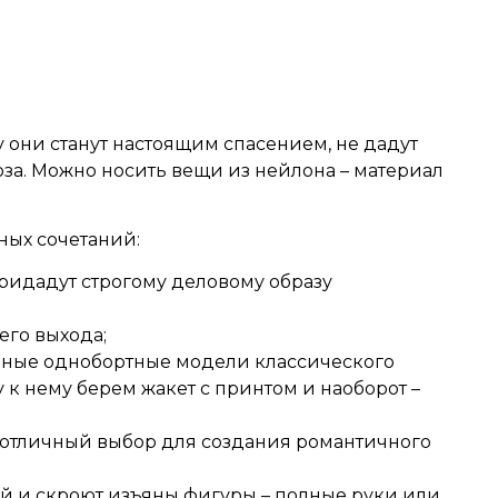
у они станут настоящим спасением, не дадут
коза. Можно носить вещи из нейлона – материал
ных сочетаний:
ридадут строгому деловому образу
его выхода;
инные однобортные модели классического
 к нему берем жакет с принтом и наоборот –
и отличный выбор для создания романтичного
ей и скроют изъяны фигуры – полные руки или