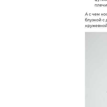
плечи
А с чем н
блузкой с
кружевной